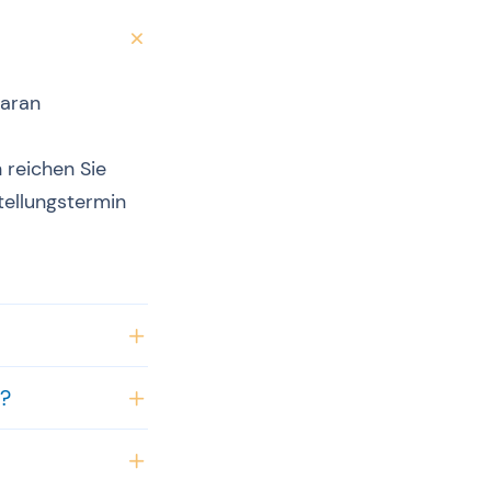
daran
 reichen Sie
ellungstermin
g?